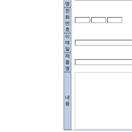
명
전
화
-
-
번
호
이
메
일
제
품
명
내
용