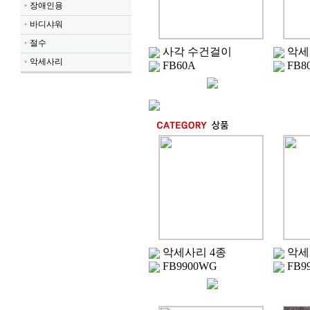
장애인용
바디샤워
절수
사각 수건걸이
악세
악세사리
FB60A
FB8
악세사리 4종
악세
FB9900WG
FB9