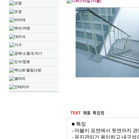
디럭스타일 (마블)
조명
조경
바닥재
벽지/커텐
대리석
가구
공예/소품/도자기
도어/창호
벽난로/필림난방
갤러리
인테리어
■ 특징
- 마블이 표면에서 뒷면까지 
- 유지관리가 용이하고 내구성